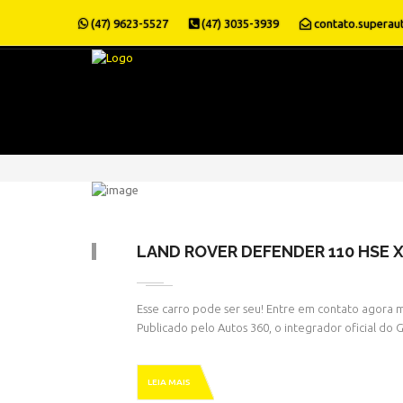
(47) 9623-5527
(47) 3035-3939
contato.superau
LAND ROVER DEFENDER 110 HSE X
Esse carro pode ser seu! Entre em contato agora m
Publicado pelo Autos 360, o integrador oficial do
LEIA MAIS