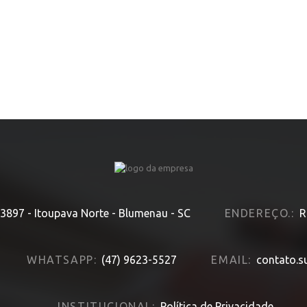
HOME
» MODELO » DEFENDER 110
 3897 - Itoupava Norte - Blumenau - SC
ENDEREÇO.:
R
WHATSAPP:
(47) 9623-5527
EMAIL:
contato.s
INSTITUCIONAL:
Política de Privacidade