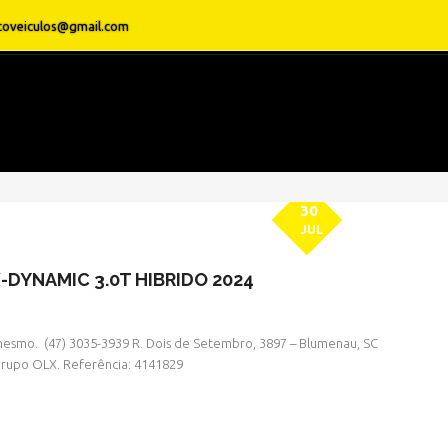
toveiculos@gmail.com
30
JUL
-DYNAMIC 3.0T HIBRIDO 2024
esmo. ㅤㅤ (47) 3035-3939 R. Dois de Setembro, 3897 – Blumenau, SC
 Grupo OLX. Referência: 4141829
» MODELO » DEFENDER 11