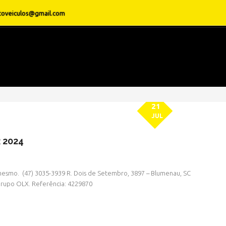
toveiculos@gmail.com
21
JUL
 2024
esmo. ㅤㅤ (47) 3035-3939 R. Dois de Setembro, 3897 – Blumenau, SC
 Grupo OLX. Referência: 4229870
» MODELO » HILUX