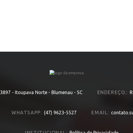
HOME
» MODELO » HILUX
 3897 - Itoupava Norte - Blumenau - SC
ENDEREÇO.:
R
WHATSAPP:
(47) 9623-5527
EMAIL:
contato.s
INSTITUCIONAL:
Política de Privacidade