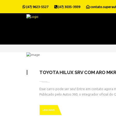
(47) 9623-5527
(47) 3035-3939
contato.superau
TOYOTA HILUX SRV COM ARO MKR
Esse carro pode ser seu! Entre em contato agora m
Publicado pelo Autos 360, o integrador oficial do
LEIA MAIS