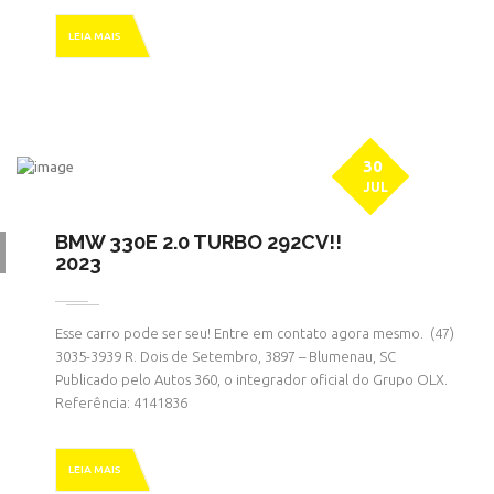
HOME
» MARCA » BMW
LEIA MAIS
30
JUL
BMW 330E 2.0 TURBO 292CV!!
2023
Esse carro pode ser seu! Entre em contato agora mesmo. ㅤㅤ (47)
3035-3939 R. Dois de Setembro, 3897 – Blumenau, SC
Publicado pelo Autos 360, o integrador oficial do Grupo OLX.
Referência: 4141836
LEIA MAIS